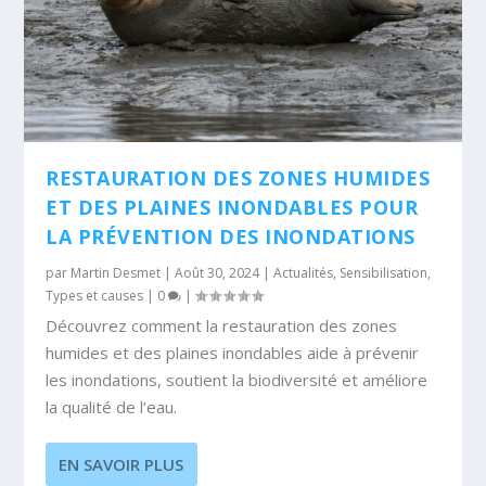
RESTAURATION DES ZONES HUMIDES
ET DES PLAINES INONDABLES POUR
LA PRÉVENTION DES INONDATIONS
par
Martin Desmet
|
Août 30, 2024
|
Actualités
,
Sensibilisation
,
Types et causes
|
0
|
Découvrez comment la restauration des zones
humides et des plaines inondables aide à prévenir
les inondations, soutient la biodiversité et améliore
la qualité de l’eau.
EN SAVOIR PLUS