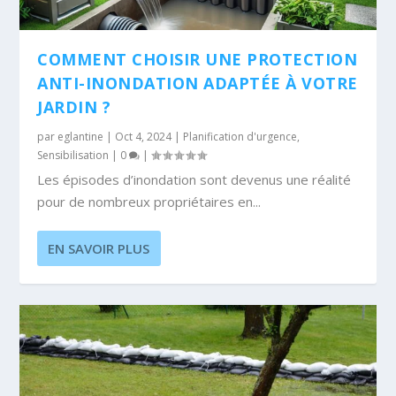
COMMENT CHOISIR UNE PROTECTION
ANTI-INONDATION ADAPTÉE À VOTRE
JARDIN ?
par
eglantine
|
Oct 4, 2024
|
Planification d'urgence
,
Sensibilisation
|
0
|
Les épisodes d’inondation sont devenus une réalité
pour de nombreux propriétaires en...
EN SAVOIR PLUS