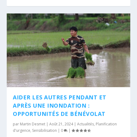
AIDER LES AUTRES PENDANT ET
APRÈS UNE INONDATION :
OPPORTUNITÉS DE BÉNÉVOLAT
par
Martin Desmet
|
Août 21, 2024
|
Actualités
,
Planification
d'urgence
,
Sensibilisation
|
0
|