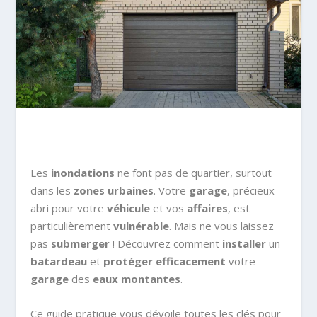
Les
inondations
ne font pas de quartier, surtout
dans les
zones urbaines
. Votre
garage
, précieux
abri pour votre
véhicule
et vos
affaires
, est
particulièrement
vulnérable
. Mais ne vous laissez
pas
submerger
! Découvrez comment
installer
un
batardeau
et
protéger efficacement
votre
garage
des
eaux montantes
.
Ce guide pratique vous dévoile toutes les clés pour