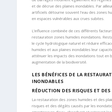
et de décrue des plaines inondables. Par aille
artificiels détourne souvent l’eau des zones h
en espaces vulnérables aux crues subites.
L’influence combinée de ces différents facteu
restauration zones humides inondations. Rest
le cycle hydrologique naturel et réduire effic
humides et aux plaines inondables leur capacit
atténuer les impacts des inondations tout en bé
augmentation de la biodiversité.
LES BÉNÉFICES DE LA RESTAURA
INONDABLES
RÉDUCTION DES RISQUES ET DES
La restauration des zones humides et des plain
risques et des dégâts causés par les inondat
amortisseurs d’eau, absorbant et retenant les 