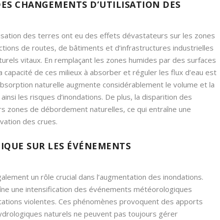
DES CHANGEMENTS D’UTILISATION DES
lisation des terres ont eu des effets dévastateurs sur les zones
tions de routes, de bâtiments et d’infrastructures industrielles
aturels vitaux. En remplaçant les zones humides par des surfaces
 capacité de ces milieux à absorber et réguler les flux d’eau est
absorption naturelle augmente considérablement le volume et la
insi les risques d’inondations. De plus, la disparition des
urs zones de débordement naturelles, ce qui entraîne une
avation des crues.
IQUE SUR LES ÉVÉNEMENTS
alement un rôle crucial dans l’augmentation des inondations.
îne une intensification des événements météorologiques
itations violentes. Ces phénomènes provoquent des apports
ydrologiques naturels ne peuvent pas toujours gérer