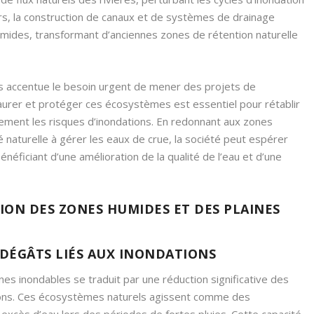
urs, la construction de canaux et de systèmes de drainage
umides, transformant d’anciennes zones de rétention naturelle
rs accentue le besoin urgent de mener des projets de
aurer et protéger ces écosystèmes est essentiel pour rétablir
acement les risques d’inondations. En redonnant aux zones
é naturelle à gérer les eaux de crue, la société peut espérer
néficiant d’une amélioration de la qualité de l’eau et d’une
TION DES ZONES HUMIDES ET DES PLAINES
 DÉGÂTS LIÉS AUX INONDATIONS
es inondables se traduit par une réduction significative des
ions. Ces écosystèmes naturels agissent comme des
excès d’eau lors des périodes de fortes pluies. Cette capacité