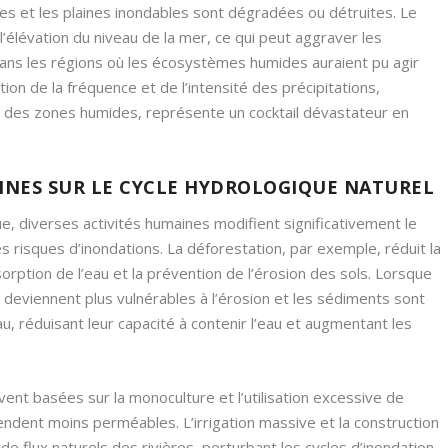
es et les plaines inondables sont dégradées ou détruites. Le
élévation du niveau de la mer, ce qui peut aggraver les
dans les régions où les écosystèmes humides auraient pu agir
n de la fréquence et de l’intensité des précipitations,
n des zones humides, représente un cocktail dévastateur en
INES SUR LE CYCLE HYDROLOGIQUE NATUREL
ue, diverses activités humaines modifient significativement le
es risques d’inondations. La déforestation, par exemple, réduit la
sorption de l’eau et la prévention de l’érosion des sols. Lorsque
s deviennent plus vulnérables à l’érosion et les sédiments sont
u, réduisant leur capacité à contenir l’eau et augmentant les
vent basées sur la monoculture et l’utilisation excessive de
endent moins perméables. L’irrigation massive et la construction
 flux naturels des rivières, perturbant les cycles d’inondation