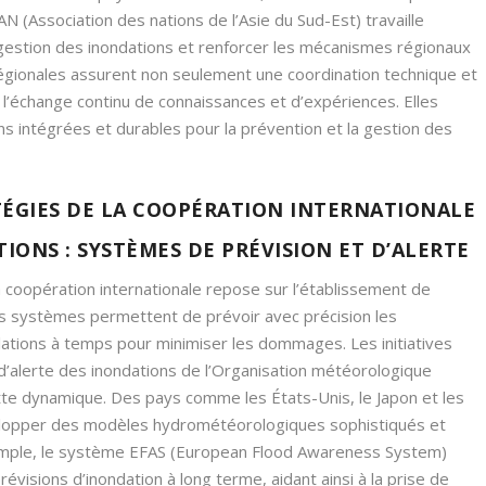
N (Association des nations de l’Asie du Sud-Est) travaille
gestion des inondations et renforcer les mécanismes régionaux
égionales assurent non seulement une coordination technique et
l’échange continu de connaissances et d’expériences. Elles
ons intégrées et durables pour la prévention et la gestion des
ATÉGIES DE LA COOPÉRATION INTERNATIONALE
IONS : SYSTÈMES DE PRÉVISION ET D’ALERTE
a coopération internationale repose sur l’établissement de
es systèmes permettent de prévoir avec précision les
lations à temps pour minimiser les dommages. Les initiatives
 d’alerte des inondations de l’Organisation météorologique
tte dynamique. Des pays comme les États-Unis, le Japon et les
lopper des modèles hydrométéorologiques sophistiqués et
emple, le système EFAS (European Flood Awareness System)
isions d’inondation à long terme, aidant ainsi à la prise de